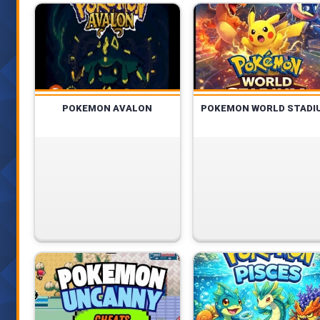
POKEMON AVALON
POKEMON WORLD STADI