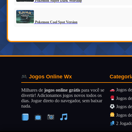
Pokemon Super Dark Worship
Pokemon Cool Spot Version
Categori
Jogos Online Wx
Jogos de
Milhares de
jogos online grátis
para você se
divertir! Adicionamos jogos novos todos os
Jogos de
dias. Jogue direto do navegador, sem baixar
nada.
Jogos de
Jogos d
2 Jogado