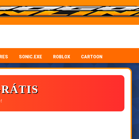
RES
SONIC.EXE
ROBLOX
CARTOON
GRÁTIS
e!