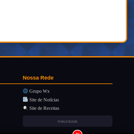
Nossa Rede
Grupo Wx
Site de Notícias
Site de Receitas
PUBLICIDADE