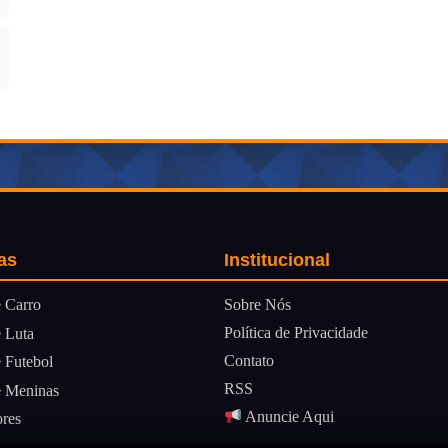
as
Institucional
Sobre Nós
 Carro
Política de Privacidade
 Luta
Contato
 Futebol
RSS
e Meninas
Anuncie Aqui
res