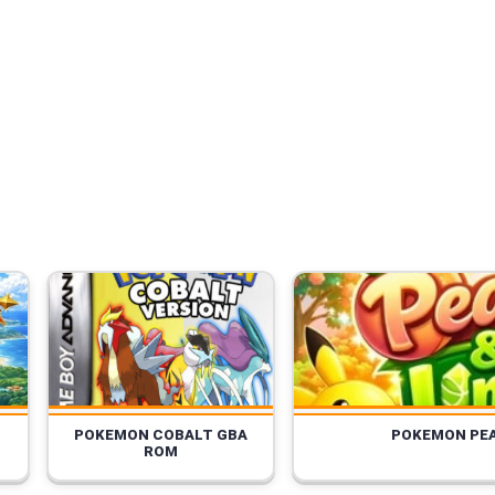
POKEMON COBALT GBA
POKEMON PEA
ROM