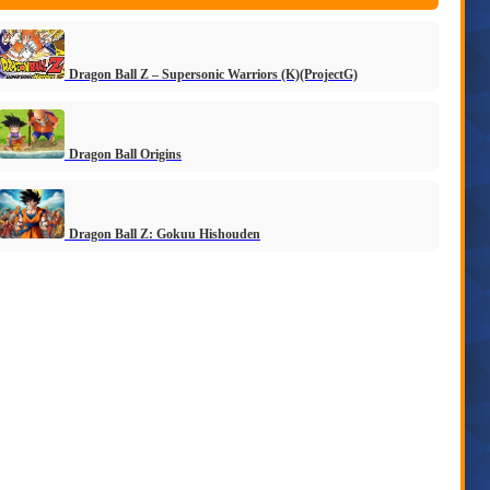
Dragon Ball Z – Supersonic Warriors (K)(ProjectG)
Dragon Ball Origins
Dragon Ball Z: Gokuu Hishouden