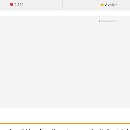
2.322
Avaliar
PUBLICIDADE