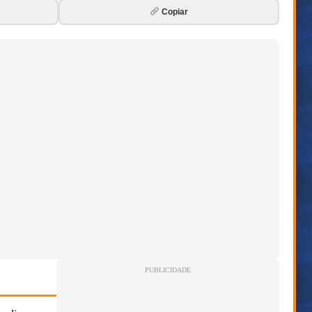
Copiar
PUBLICIDADE