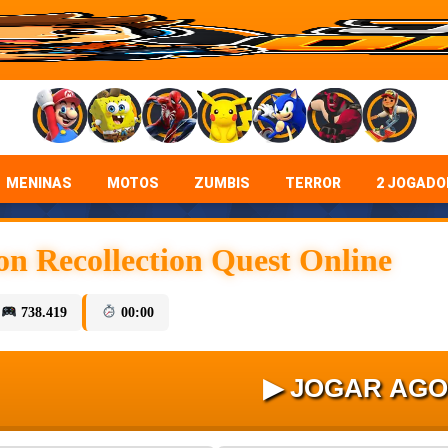
MENINAS
MOTOS
ZUMBIS
TERROR
2 JOGADO
n Recollection Quest Online
738.419
00:00
▶ JOGAR AG