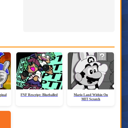
ginal
FNF Rescript: Blueballed
Mario Land Within On
MIT Scratch