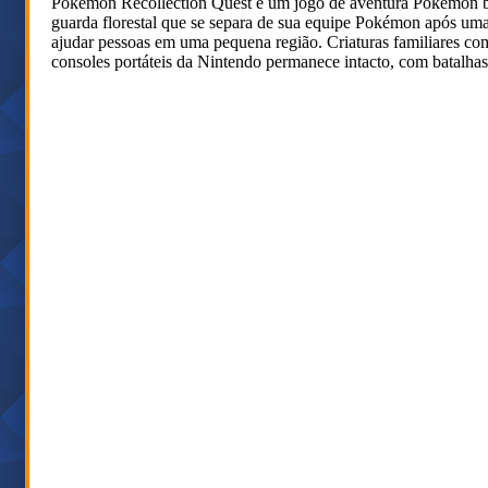
Pokémon Recollection Quest é um jogo de aventura Pokémon b
guarda florestal que se separa de sua equipe Pokémon após uma
ajudar pessoas em uma pequena região. Criaturas familiares co
consoles portáteis da Nintendo permanece intacto, com batalhas 