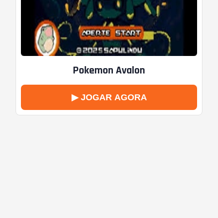
Pokemon Avalon
▶ JOGAR AGORA