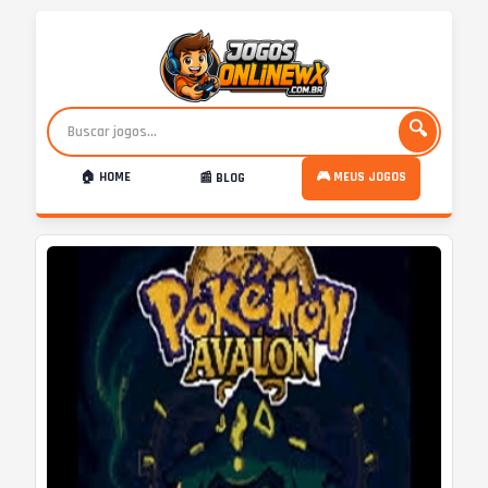
🔍
🏠 HOME
🎮 MEUS JOGOS
📰 BLOG