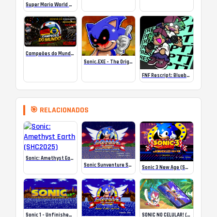
Super Mario World SA-1 Online
Campeões do Mundo (ISS) Online
Sonic.EXE – The Original Game Online
FNF Rescript: Blueballed
🎯 RELACIONADOS
Sonic: Amethyst Earth (SHC2025)
Sonic Sunventure SHC2022
Sonic 3 New Age (SHC23 Demo)
Sonic 1 – Unfinished Example Remade (Final Release)
SONIC NO CELULAR! (DESAFIO)