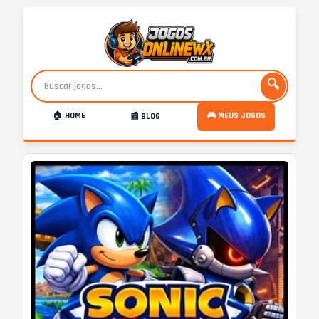
🔍
🏠 HOME
🎮 MEUS JOGOS
📰 BLOG