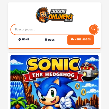
🔍
🏠 HOME
🎮 MEUS JOGOS
📰 BLOG