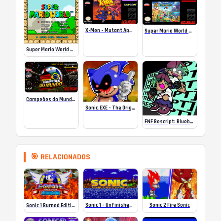
X-Men – Mutant Apocalypse Rebalanced Online
Super Mario World Mix Online
Super Mario World SA-1 Online
Campeões do Mundo (ISS) Online
Sonic.EXE – The Original Game Online
FNF Rescript: Blueballed
🎯 RELACIONADOS
Sonic 1 – Unfinished Example Remade (Final Release)
Sonic 2 Fire Sonic
Sonic 1 Burned Edition (old) on ANDROID