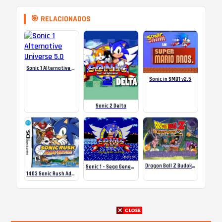
🎯 RELACIONADOS
Sonic 1 Alternative Universe 5.0
Sonic in SMB1 v2.5
Sonic 2 Delta
Dragon Ball Z Budokai 2 (GameCube) Undub v0.99
Sonic 1 – Sega Genesis/Mega Drive – Sonic 1 Blastless DX+ (Widescreen) Hack
1403 Sonic Rush Adventure ( Европа)