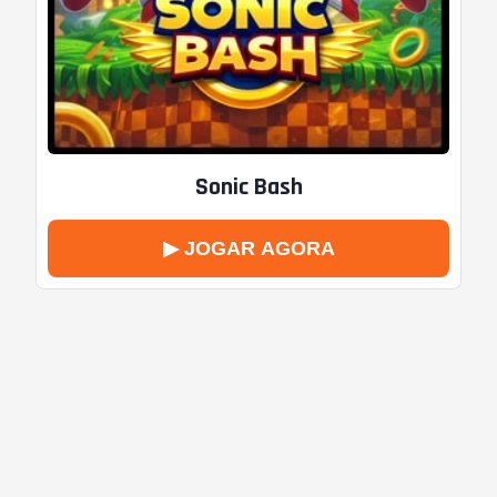
Sonic Bash
▶ JOGAR AGORA