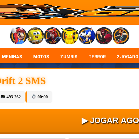
MENINAS
MOTOS
ZUMBIS
TERROR
2 JOGADO
Drift 2 SMS
493.262
00:00
▶ JOGAR AG