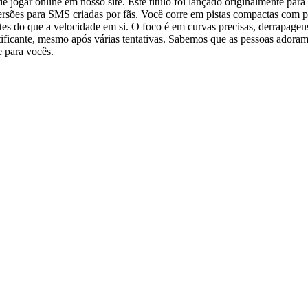
e jogar online em nosso site. Este título foi lançado originalmente para
rsões para SMS criadas por fãs. Você corre em pistas compactas com 
es do que a velocidade em si. O foco é em curvas precisas, derrapagens
ratificante, mesmo após várias tentativas. Sabemos que as pessoas adora
e para vocês.