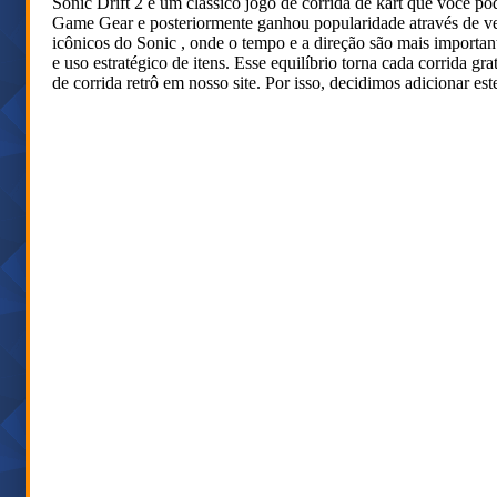
Sonic Drift 2 é um clássico jogo de corrida de kart que você pod
Game Gear e posteriormente ganhou popularidade através de ve
icônicos do Sonic , onde o tempo e a direção são mais important
e uso estratégico de itens. Esse equilíbrio torna cada corrida g
de corrida retrô em nosso site. Por isso, decidimos adicionar est