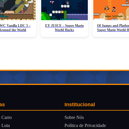
C Vanilla LDC 5 –
EY JUICE – Super Mario
Of Jumps and Platfo
Around the World
World Hacks
Super Mario World 
as
Institucional
Sobre Nós
 Carro
Política de Privacidade
 Luta