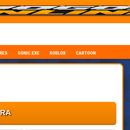
RES
SONIC.EXE
ROBLOX
CARTOON
ORA