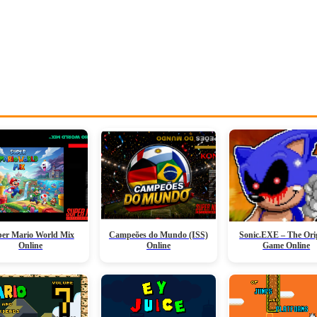
er Mario World Mix
Campeões do Mundo (ISS)
Sonic.EXE – The Ori
Online
Online
Game Online