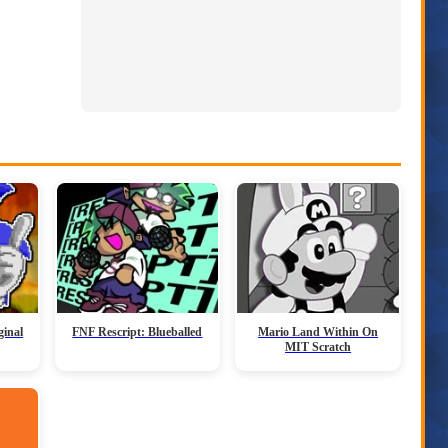
ginal
FNF Rescript: Blueballed
Mario Land Within On
MIT Scratch