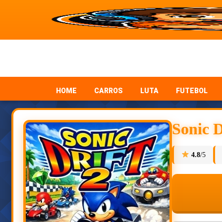
HOME
CARROS
LUTA
FUTEBOL
Sonic 
4.8
/5