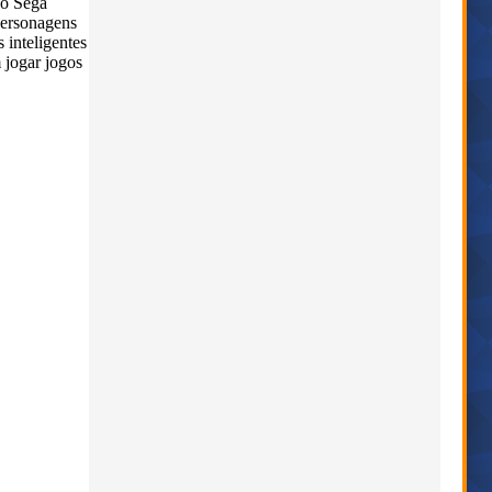
 o Sega
personagens
 inteligentes
m jogar jogos