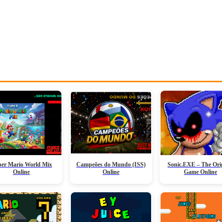
er Mario World Mix
Campeões do Mundo (ISS)
Sonic.EXE – The Ori
Online
Online
Game Online