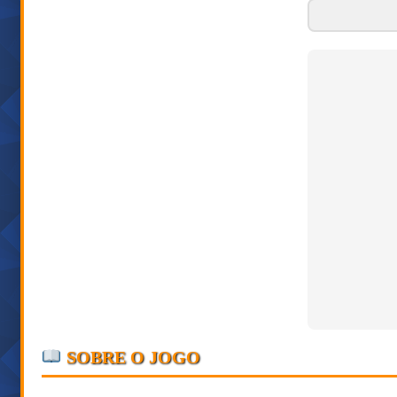
SOBRE O JOGO