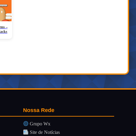
rms –
Hacks
Nossa Rede
Grupo Wx
Site de Notícias