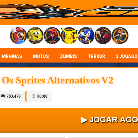
MENINAS
MOTOS
ZUMBIS
TERROR
2 JOGADO
 Os Sprites Alternativos V2
783.470
00:00
▶ JOGAR AG