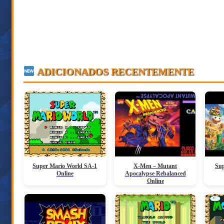
ADICIONADOS RECENTEMENTE
Super Mario World SA-1
X-Men – Mutant
Sup
Online
Apocalypse Rebalanced
Online