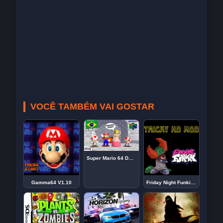
VOCÊ TAMBÉM VAI GOSTAR
Super Mario 64 DUBLADO em Português para o N64
Gamma64 V1.10
Friday Night Funkin VS Tricky HD Mod