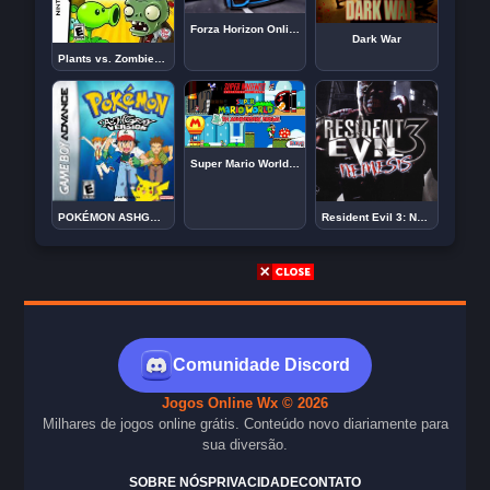
Forza Horizon Online – Racing Horizon
Dark War
Plants vs. Zombies (USA) DS
Super Mario World 30th Anniversary Edition para SNES (VERSÃO ATUALIZADA)
POKÉMON ASHGRAY PARA CELULAR E PC
Resident Evil 3: Nemesis – PS1
Comunidade Discord
Jogos Online Wx © 2026
Milhares de jogos online grátis. Conteúdo novo diariamente para
sua diversão.
SOBRE NÓS
PRIVACIDADE
CONTATO