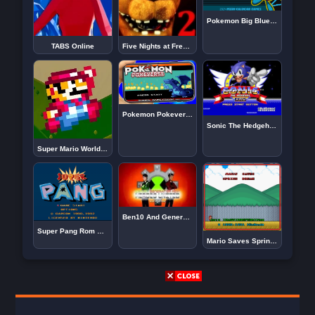
Pokemon Big Blue GBA ROM Hack Online
TABS Online
Five Nights at Freddy’s 2 Remaster
Pokemon Pokeverse GBA Online
Sonic The Hedgehog AGX First Public Release
Super Mario World: Prototype Edition
Ben10 And Generator Rex: Heroes United
Super Pang Rom Game Online
Mario Saves Spring Break