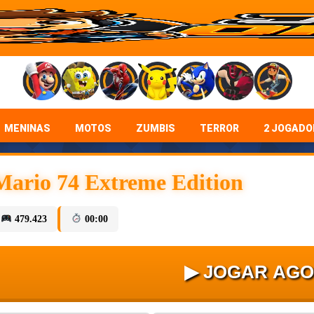
MENINAS
MOTOS
ZUMBIS
TERROR
2 JOGADO
Mario 74 Extreme Edition
479.423
00:00
▶ JOGAR AG