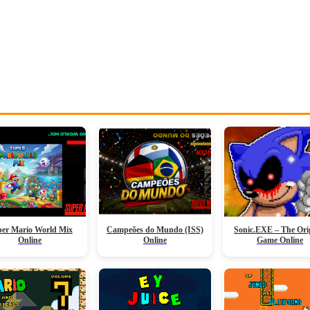
er Mario World Mix
Campeões do Mundo (ISS)
Sonic.EXE – The Ori
Online
Online
Game Online