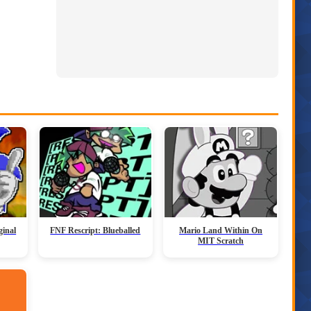
ginal
FNF Rescript: Blueballed
Mario Land Within On
MIT Scratch