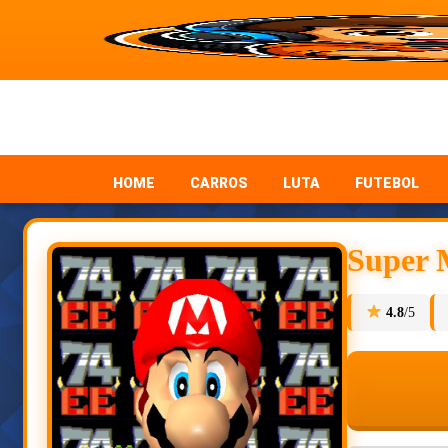
HOME
CARROS
LUTA
FUTEBOL
Super 
4.8
/5