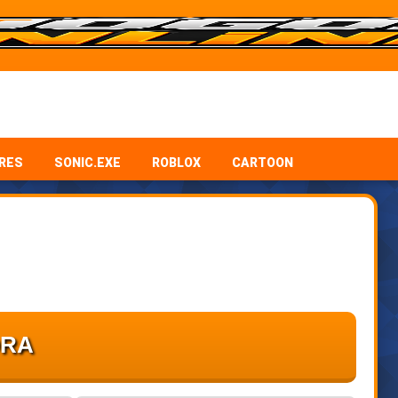
RES
SONIC.EXE
ROBLOX
CARTOON
ORA