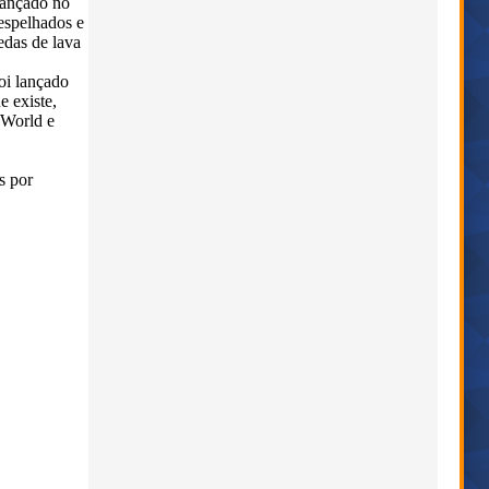
lançado no
espelhados e
edas de lava
oi lançado
 existe,
 World e
s por