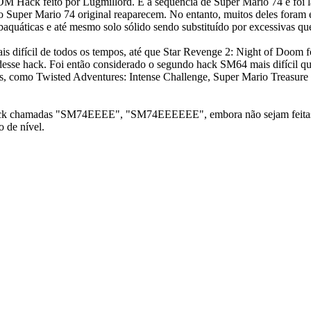
 Hack feito por Lugmillord. É a sequência de Super Mario 74 e foi 
do Super Mario 74 original reaparecem. No entanto, muitos deles foram 
aquáticas e até mesmo solo sólido sendo substituído por excessivas qu
is difícil de todos os tempos, até que Star Revenge 2: Night of Doom f
esse hack. Foi então considerado o segundo hack SM64 mais difícil que
is, como Twisted Adventures: Intense Challenge, Super Mario Treasure
e hack chamadas "SM74EEEE", "SM74EEEEEE", embora não sejam feita
 de nível.