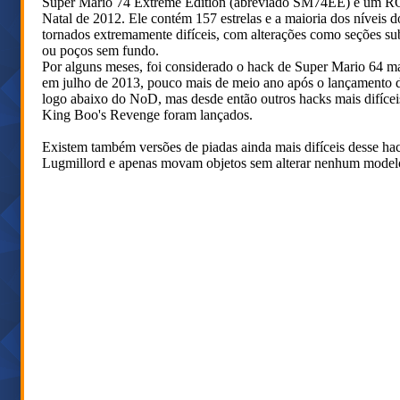
Super Mario 74 Extreme Edition (abreviado SM74EE) é um ROM
Natal de 2012. Ele contém 157 estrelas e a maioria dos níveis 
tornados extremamente difíceis, com alterações como seções sub
ou poços sem fundo.
Por alguns meses, foi considerado o hack de Super Mario 64 ma
em julho de 2013, pouco mais de meio ano após o lançamento d
logo abaixo do NoD, mas desde então outros hacks mais difíce
King Boo's Revenge foram lançados.
Existem também versões de piadas ainda mais difíceis dess
Lugmillord e apenas movam objetos sem alterar nenhum modelo