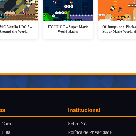
C Vanilla LDC 5 –
EY JUICE – Super Mario
Of Jumps and Platfo
Around the World
World Hacks
Super Mario World 
as
Institucional
Sobre Nós
 Carro
Política de Privacidade
 Luta