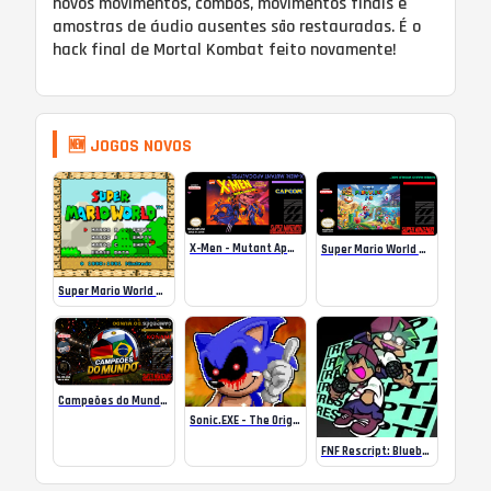
novos movimentos, combos, movimentos finais e
amostras de áudio ausentes são restauradas. É o
hack final de Mortal Kombat feito novamente!
🆕 JOGOS NOVOS
X-Men – Mutant Apocalypse Rebalanced Online
Super Mario World Mix Online
Super Mario World SA-1 Online
Campeões do Mundo (ISS) Online
Sonic.EXE – The Original Game Online
FNF Rescript: Blueballed