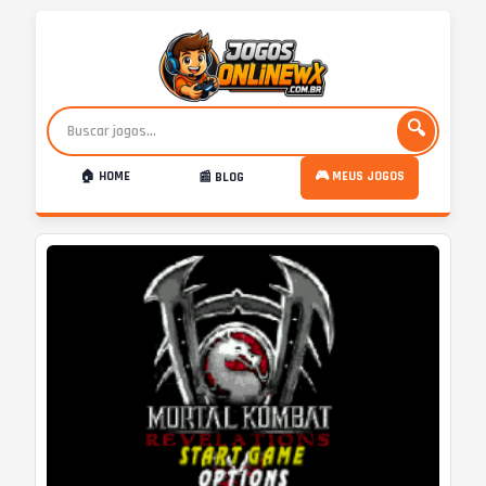
🔍
🏠 HOME
🎮 MEUS JOGOS
📰 BLOG