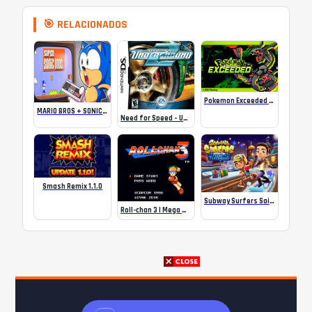
🎯 RELACIONADOS
Pokemon Exceeded v7.2
MARIO BROS + SONIC = SUPER SONIC BROS!
Need for Speed – Underground 2 NDS
Smash Remix 1.1.0
Subway Surfers Saint Petersburg
Roll-chan 3 | Mega Man 3