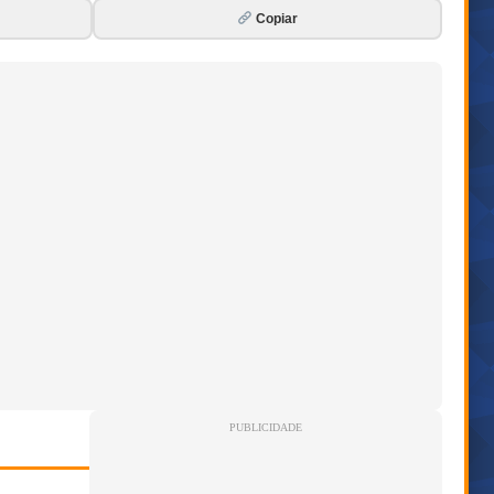
Copiar
PUBLICIDADE