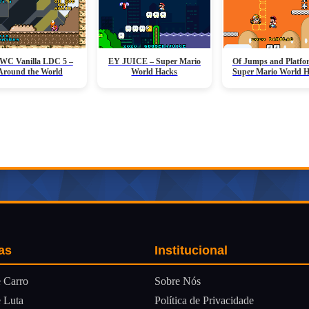
C Vanilla LDC 5 –
EY JUICE – Super Mario
Of Jumps and Platfo
Around the World
World Hacks
Super Mario World 
as
Institucional
Sobre Nós
 Carro
Política de Privacidade
 Luta