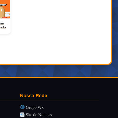
rms –
Hacks
Nossa Rede
Grupo Wx
Site de Notícias