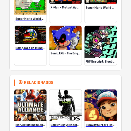
X-Men – Mutant Apocalypse Rebalanced Online
Super Mario World Mix Online
Super Mario World SA-1 Online
Campeões do Mundo (ISS) Online
Sonic.EXE – The Original Game Online
FNF Rescript: Blueballed
🎯 RELACIONADOS
Marvel: Ultimate Alliance
Call Of Duty: Modern Warfare – Mobilized – DS
Subway Surfers Halloween Mexico