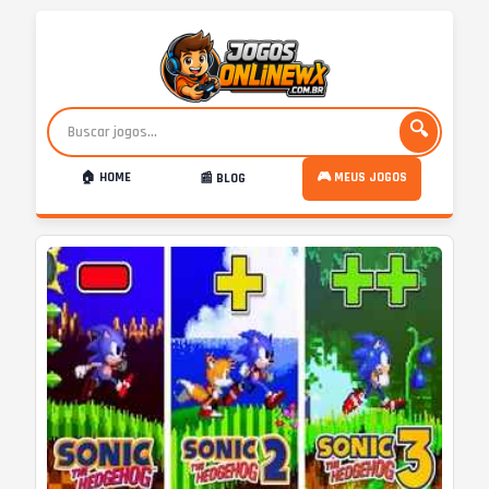
🔍
🏠 HOME
🎮 MEUS JOGOS
📰 BLOG