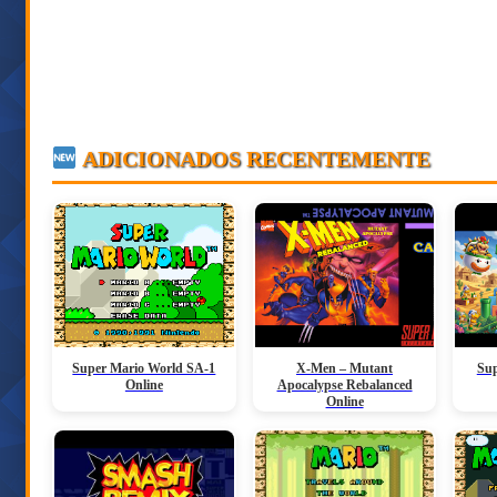
ADICIONADOS RECENTEMENTE
Super Mario World SA-1
X-Men – Mutant
Sup
Online
Apocalypse Rebalanced
Online