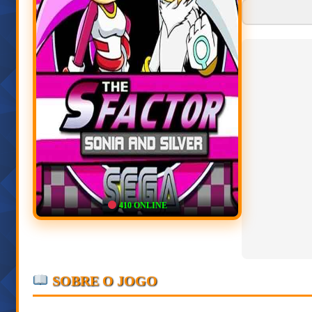
410
ONLINE
SOBRE O JOGO