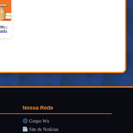
rms –
Hacks
Nossa Rede
Grupo Wx
Site de Notícias