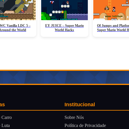
C Vanilla LDC 5 –
EY JUICE – Super Mario
Of Jumps and Platfo
Around the World
World Hacks
Super Mario World 
as
Institucional
Sobre Nós
 Carro
Política de Privacidade
 Luta