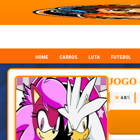
HOME
CARROS
LUTA
FUTEBOL
JOGO 
4.8
/5