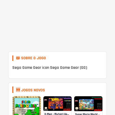
📖 SOBRE O JOGO
Sega Game Gear icon Sega Game Gear (GG)
🆕 JOGOS NOVOS
X-Men – Mutant Apocalypse Rebalanced Online
Super Mario World Mix Online