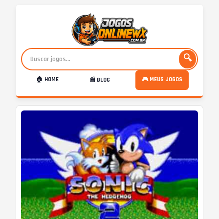
🔍
🏠 HOME
🎮 MEUS JOGOS
📰 BLOG