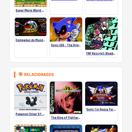
Super Mario World SA-1 Online
Campeões do Mundo (ISS) Online
Sonic.EXE – The Original Game Online
FNF Rescript: Blueballed
🎯 RELACIONADOS
Sonic 1 in Space for the 32x
Pokemon Silver 97: Reforged
The King of Fighters ’99 – PS1