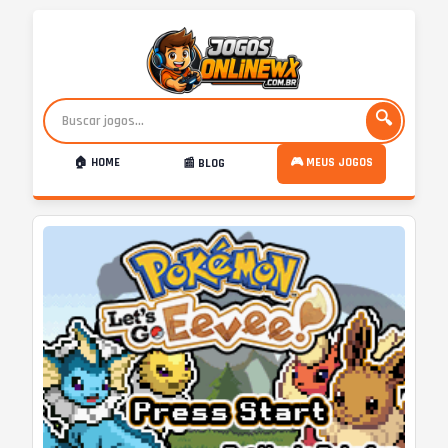
🔍
🏠 HOME
🎮 MEUS JOGOS
📰 BLOG