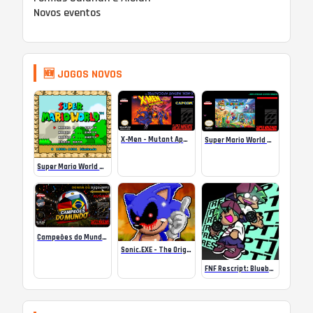
Novos eventos
🆕 JOGOS NOVOS
X-Men – Mutant Apocalypse Rebalanced Online
Super Mario World Mix Online
Super Mario World SA-1 Online
Campeões do Mundo (ISS) Online
Sonic.EXE – The Original Game Online
FNF Rescript: Blueballed