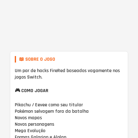
📖 SOBRE O JOGO
Um par de hacks FireRed baseados vagamente nos
jogos Switch.
🎮 COMO JOGAR
Pikachu / Eevee como seu titular
Pokémon selvagem fora da batalha
Novos mapas
Novos personagens
Mega Evolução
Formas Galarian e Alolan