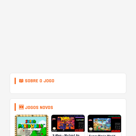
📖 SOBRE O JOGO
🆕 JOGOS NOVOS
X-Men – Mutant Apocalypse Rebalanced Online