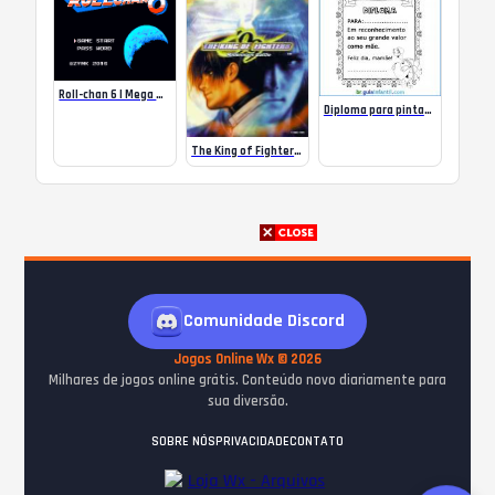
Roll-chan 6 | Mega Man 6
Diploma para pintar para o dia das mães
The King of Fighters ’99: Millenium Battle (Set 1)
Comunidade Discord
Jogos Online Wx © 2026
Milhares de jogos online grátis. Conteúdo novo diariamente para
sua diversão.
SOBRE NÓS
PRIVACIDADE
CONTATO