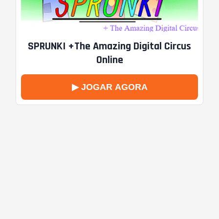
SPRUNKI +The Amazing Digital Circus
Online
▶ JOGAR AGORA