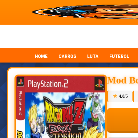
HOME
CARROS
LUTA
FUTEBOL
Mod Be
4.8
/5