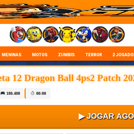
MENINAS
MOTOS
ZUMBIS
TERROR
2 JOGADO
ta 12 Dragon Ball 4ps2 Patch 20
180.408
00:00
▶ JOGAR AG