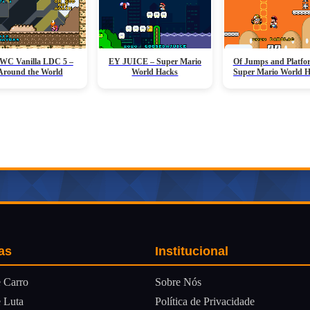
C Vanilla LDC 5 –
EY JUICE – Super Mario
Of Jumps and Platfo
Around the World
World Hacks
Super Mario World 
as
Institucional
Sobre Nós
 Carro
Política de Privacidade
 Luta