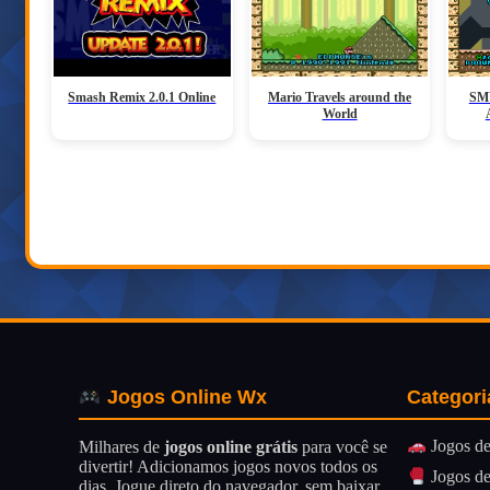
Smash Remix 2.0.1 Online
Mario Travels around the
SMW
World
Categori
Jogos Online Wx
Jogos de
Milhares de
jogos online grátis
para você se
divertir! Adicionamos jogos novos todos os
Jogos de
dias. Jogue direto do navegador, sem baixar