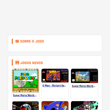
📖 SOBRE O JOGO
🆕 JOGOS NOVOS
X-Men – Mutant Apocalypse Rebalanced Online
Super Mario World Mix Online
Super Mario World SA-1 Online