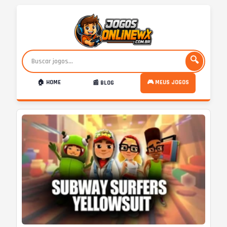
🔍
🏠 HOME
🎮 MEUS JOGOS
📰 BLOG