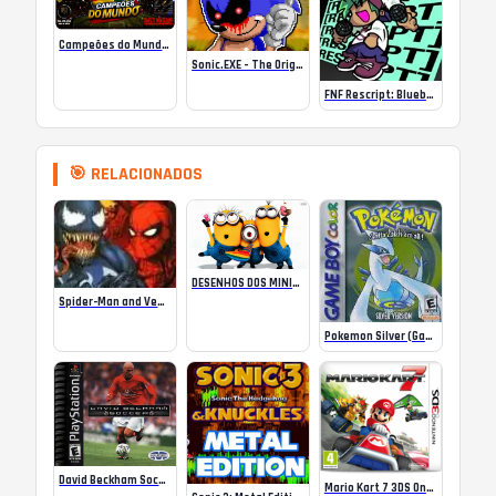
Campeões do Mundo (ISS) Online
Sonic.EXE – The Original Game Online
FNF Rescript: Blueballed
🎯 RELACIONADOS
DESENHOS DOS MINIONS PARA COLORIR – MEU MALVADO FAVORITO
Spider-Man and Venom – Separation Anxiety
Pokemon Silver (Gameboy Color)
David Beckham Soccer
Mario Kart 7 3DS Online