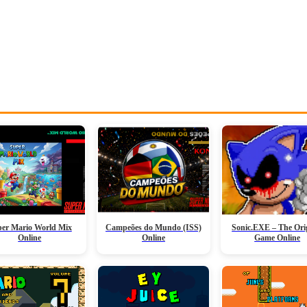
er Mario World Mix
Campeões do Mundo (ISS)
Sonic.EXE – The Ori
Online
Online
Game Online