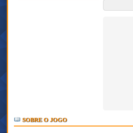
SOBRE O JOGO