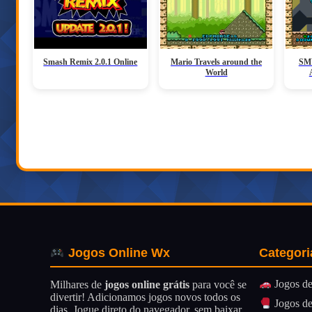
Smash Remix 2.0.1 Online
Mario Travels around the
SMW
World
Categori
Jogos Online Wx
Jogos de
Milhares de
jogos online grátis
para você se
divertir! Adicionamos jogos novos todos os
Jogos de
dias. Jogue direto do navegador, sem baixar