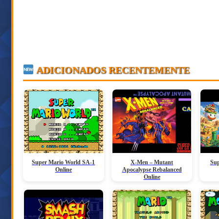
ADICIONADOS RECENTEMENTE
Super Mario World SA-1
X-Men – Mutant
Sup
Online
Apocalypse Rebalanced
Online