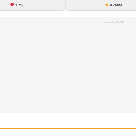
1.798
Avaliar
PUBLICIDADE