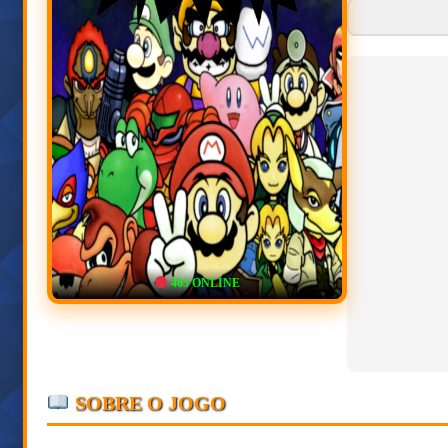
465
ONLINE
SOBRE O JOGO