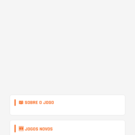
📖 SOBRE O JOGO
🆕 JOGOS NOVOS