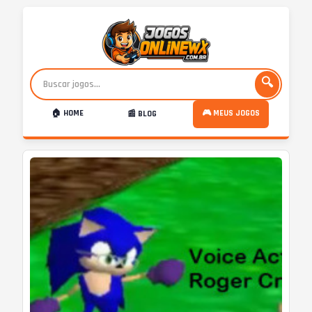
🔍
🏠 HOME
🎮 MEUS JOGOS
📰 BLOG