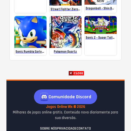
Dragonball – Shin Budokai
Street Fighter Zero 2 (Japan) – PS1
Sonic 2 – Super Tails Hack
Sonic Rumble Early Access version Online
Pokemon Quartz
Comunidade Discord
Jogos Online Wx © 2026
Milhares de jogos online grátis. Conteúdo novo diariamente para
sua diversão.
SOBRE NÓS
PRIVACIDADE
CONTATO