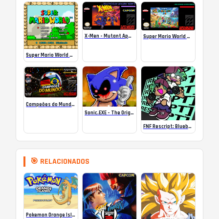
X-Men – Mutant Apocalypse Rebalanced Online
Super Mario World Mix Online
Super Mario World SA-1 Online
Campeões do Mundo (ISS) Online
Sonic.EXE – The Original Game Online
FNF Rescript: Blueballed
🎯 RELACIONADOS
Pokemon Orange Islands