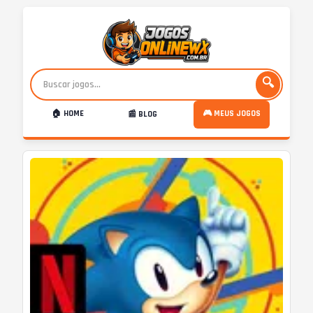
🔍
🏠 HOME
🎮 MEUS JOGOS
📰 BLOG