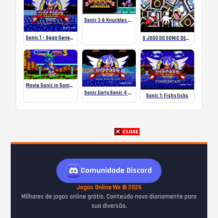
Sonic 3 & Knuckles Steam ROM
Sonic 1 – Sega Genesis/Mega Drive – Sonic 1 Blastless DX+ (Widescreen) Hack
O JOGO DO SONIC DESCONTROLADO!
Movie Sonic in Sonic 3
Sonic Early Sonic 4 Beta (S1 Hack)
Sonic 1: Fishsticks
Comunidade Discord
Jogos Online Wx © 2026
Milhares de jogos online grátis. Conteúdo novo diariamente para
sua diversão.