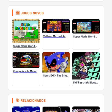
🆕 JOGOS NOVOS
X-Men – Mutant Apocalypse Rebalanced Online
Super Mario World Mix Online
Super Mario World SA-1 Online
Campeões do Mundo (ISS) Online
Sonic.EXE – The Original Game Online
FNF Rescript: Blueballed
🎯 RELACIONADOS