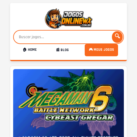
🔍
🏠 HOME
🎮 MEUS JOGOS
📰 BLOG