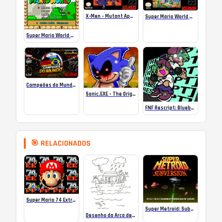
X-Men – Mutant Apocalypse Rebalanced Online
Super Mario World Mix Online
Super Mario World SA-1 Online
Campeões do Mundo (ISS) Online
Sonic.EXE – The Original Game Online
FNF Rescript: Blueballed
🎯 RELACIONADOS
Super Mario 74 Extreme Edition
Super Metroid: Subversion
Desenho da Arca de Noé para colorir