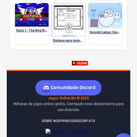
Sonic 1 – The Ring Ride 1
Sprunki Icebox: Cool As Ice Online
Diploma para mamães. Desenhos para colorir
Comunidade Discord
Jogos Online Wx © 2026
Milhares de jogos online grátis. Conteúdo novo diariamente para
sua diversão.
SOBRE NÓS
PRIVACIDADE
CONTATO