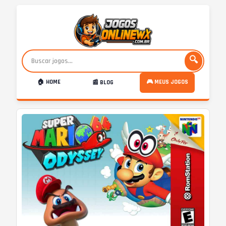
🔍
🏠 HOME
🎮 MEUS JOGOS
📰 BLOG