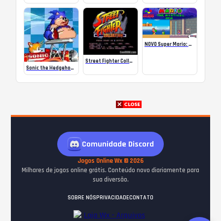
NOVO Super Mario: The Mystical Gem para Super Nintendo
Street Fighter Collection (Disc 1)
Sonic the Hedgehog 2 XL
Comunidade Discord
Jogos Online Wx © 2026
Milhares de jogos online grátis. Conteúdo novo diariamente para
sua diversão.
SOBRE NÓS
PRIVACIDADE
CONTATO