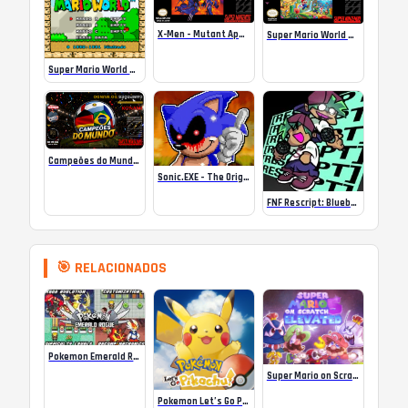
X-Men – Mutant Apocalypse Rebalanced Online
Super Mario World Mix Online
Super Mario World SA-1 Online
Campeões do Mundo (ISS) Online
Sonic.EXE – The Original Game Online
FNF Rescript: Blueballed
🎯 RELACIONADOS
Pokemon Emerald Rogue Vanilla 1.2.0
Super Mario on Scratch 5 Elevated
Pokemon Let’s Go Pikachu – GBA