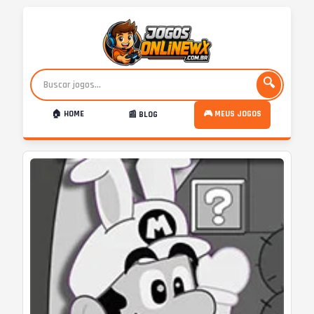
🔍
🏠 HOME
🎮 MEUS JOGOS
📰 BLOG