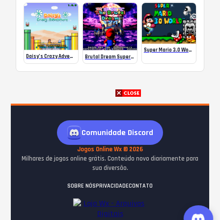
Super Mario 3.0 World v1.5
Daisy’s Crazy Adventure – Hack of Super Mario World [SNES]
Brutal Dream Super Mario World (夢鬼畜王マリオ)
Comunidade Discord
Jogos Online Wx © 2026
Milhares de jogos online grátis. Conteúdo novo diariamente para
sua diversão.
SOBRE NÓS
PRIVACIDADE
CONTATO