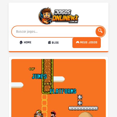
🔍
🏠 HOME
🎮 MEUS JOGOS
📰 BLOG