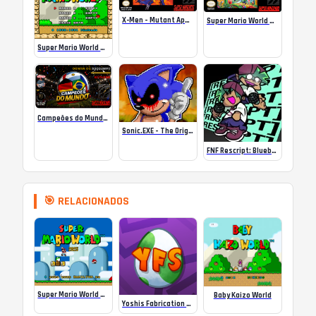
X-Men – Mutant Apocalypse Rebalanced Online
Super Mario World Mix Online
Super Mario World SA-1 Online
Campeões do Mundo (ISS) Online
Sonic.EXE – The Original Game Online
FNF Rescript: Blueballed
🎯 RELACIONADOS
Super Mario World 2025 (PT-BR)
Baby Kaizo World
Yoshis Fabrication Station