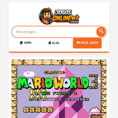
🔍
🏠 HOME
🎮 MEUS JOGOS
📰 BLOG