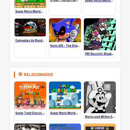
X-Men – Mutant Apocalypse Rebalanced Online
Super Mario World Mix Online
Super Mario World SA-1 Online
Campeões do Mundo (ISS) Online
Sonic.EXE – The Original Game Online
FNF Rescript: Blueballed
🎯 RELACIONADOS
Super Toad Classic Mix Deluxe (SNES) Romhack
Super Mario World 2025 (PT-BR)
Mario Land Within On MIT Scratch