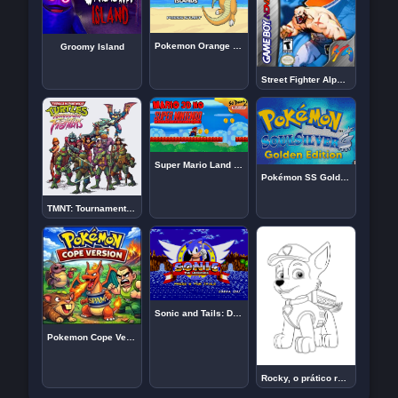
Pokemon Orange Islands
Groomy Island
Street Fighter Alpha 3 – GBA
Super Mario Land pra SUPER NINTENDO EM 3D!
Pokémon SS Golden Edition (Português) [v2.0]
TMNT: Tournament Fighters
Sonic and Tails: Double Trouble
Pokemon Cope Version Online
Rocky, o prático reciclador pronto para ser colorido e impresso gratuitamente