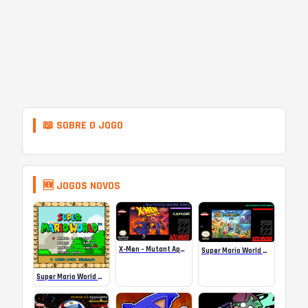
📖 SOBRE O JOGO
🆕 JOGOS NOVOS
X-Men – Mutant Apocalypse Rebalanced Online
Super Mario World Mix Online
Super Mario World SA-1 Online