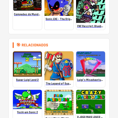
Campeões do Mundo (ISS) Online
Sonic.EXE – The Original Game Online
FNF Rescript: Blueballed
🎯 RELACIONADOS
Super Luigi Land 2
Luigi’s Misadventures 6 – Bambulua
The Legend of Super Mario – Save Mushroom Kingdom
Yoshi em Sonic 2
O JOGO MAIS LOUCO DO MUNDO! SUPER MARIO WORLD