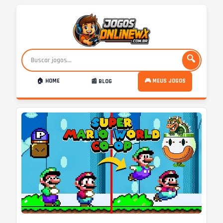
🔍
🏠 HOME
🎮 MEUS JOGOS
📰 BLOG