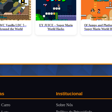
C Vanilla LDC 5 –
EY JUICE – Super Mario
Of Jumps and Platfo
Around the World
World Hacks
Super Mario World 
as
Institucional
Sobre Nós
 Carro
Política de Privacidade