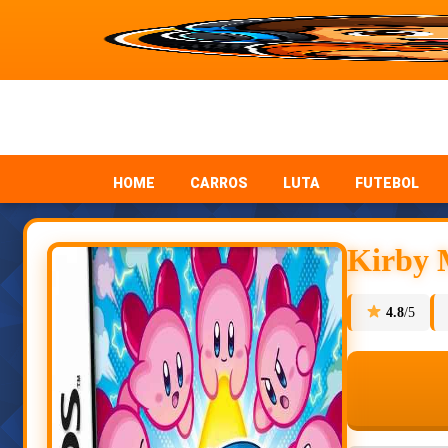
HOME
CARROS
LUTA
FUTEBOL
Kirby 
4.8
/5