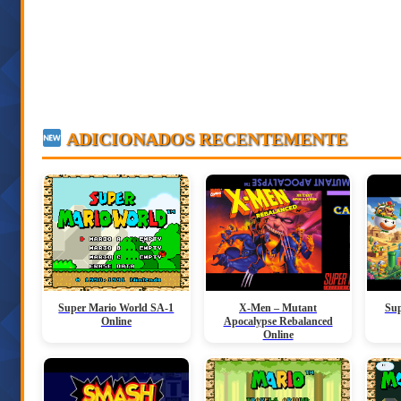
ADICIONADOS RECENTEMENTE
Super Mario World SA-1
X-Men – Mutant
Sup
Online
Apocalypse Rebalanced
Online