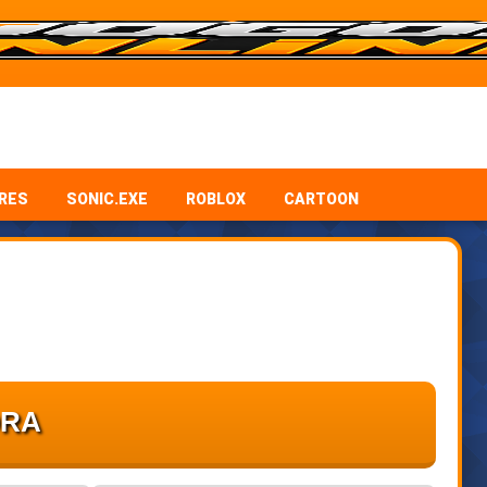
RES
SONIC.EXE
ROBLOX
CARTOON
ORA