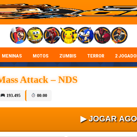
MENINAS
MOTOS
ZUMBIS
TERROR
2 JOGADO
Mass Attack – NDS
193.495
00:00
▶ JOGAR AG