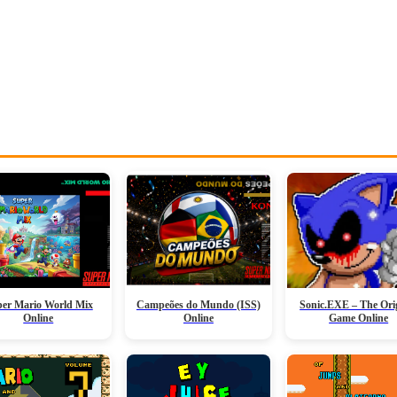
er Mario World Mix
Campeões do Mundo (ISS)
Sonic.EXE – The Ori
Online
Online
Game Online