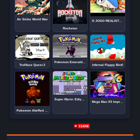
Air Strike World War
O JOGO REALISTA DO SONIC!
Rocketon
Pokemon Emerald Genesis
Trollface Quest 2
Infernal Flappy Bird!
Super Mario: Edição de Natal
Mega Man X5 Improvement Project Addendum
Pokemon AlteRed (v2.2)