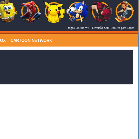
Jogos Online Wx
- Diversão Sem Limites para Todos!
RSS Feed
Comments
LOX
CARTOON NETWORK