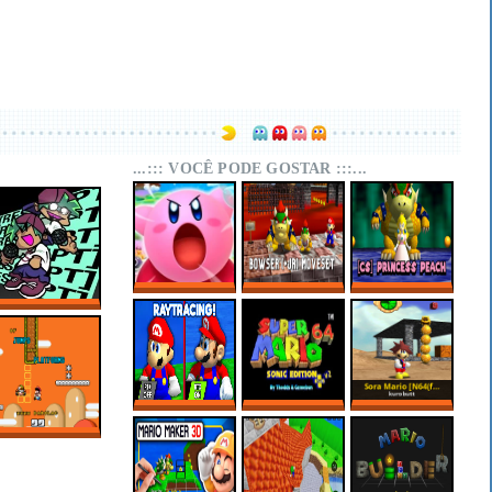
...::: VOCÊ PODE GOSTAR :::...
SUPER MARIO 64
SUPER MARIO 64
SUPER MARIO 64
KIRBY EDITION
PC PORT –
PC PORT –
FNF RESCRIPT:
BOWSER (+JR)
CHARACTER
BLUEBALLED
MOVESET V1.1
SELECT:
PRINCESS PEACH
SUPER MARIO 64
MARIO 64 SONIC
SORA MARIO
RTX ONLINE
EDITION PLUS
[N64(FIX) + PC]
V2.2.2
OF JUMPS AND
PLATFORMS –
SUPER MARIO
WORLD HACKS