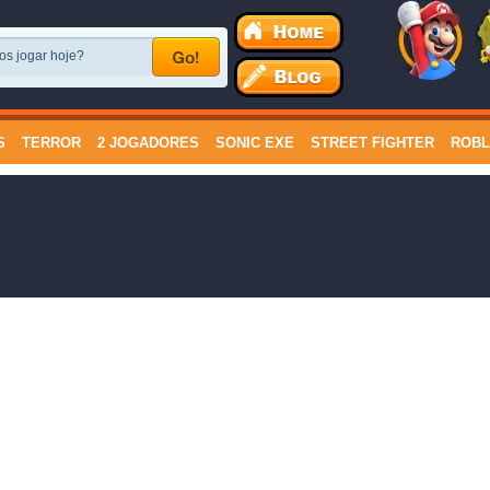
S
TERROR
2 JOGADORES
SONIC EXE
STREET FIGHTER
ROB