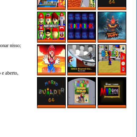
3D MARIO MAKER
CREEPY SECRET
MARIO BUILDER
IS HERE?!
IN REGULAR 64
64 ROM HACK –
ROBLOX
MARIO MAKER
SUPER MARIO 64
SUPER MARIO
BOWSER FURY
nar nisso;
PC PORT – MODS
64’S SCARIEST
ONLINE NO PC
– MARIO SKIN
ROM HACK
PACK
 e aberto,
MARIO MAKER,
SM64: BEYOND
B3313 (V0.7)
MAS SÓ VALEM
THE CURSED
FASES NA LAVA!
MIRROR 1.3
MARIO BUILDER
SUPER MARIO 64
SM64: BEYOND
64
SPLIT SCREEN
THE CURSED
MULTIPLAYER
MIRROR