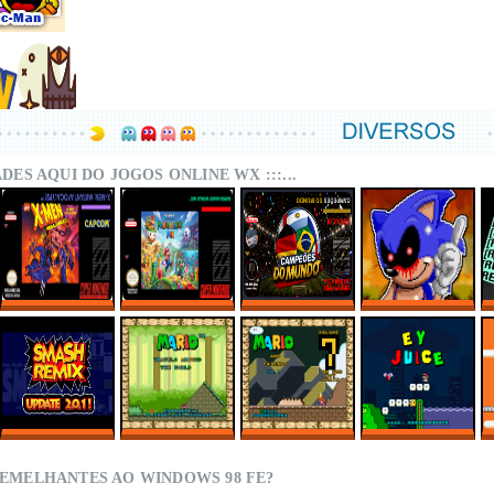
DADES AQUI DO JOGOS ONLINE WX :::...
X-MEN – MUTANT
SUPER MARIO
CAMPEÕES DO
SONIC.EXE – THE
APOCALYPSE
WORLD MIX ONLINE
MUNDO (ISS)
ORIGINAL GAME
REBALANCED
ONLINE
ONLINE
ONLINE
SMASH REMIX 2.0.1
MARIO TRAVELS
SMWC VANILLA LDC
EY JUICE – SUPER
ONLINE
AROUND THE
5 – AROUND THE
MARIO WORLD
WORLD
WORLD
HACKS
SEMELHANTES AO WINDOWS 98 FE?