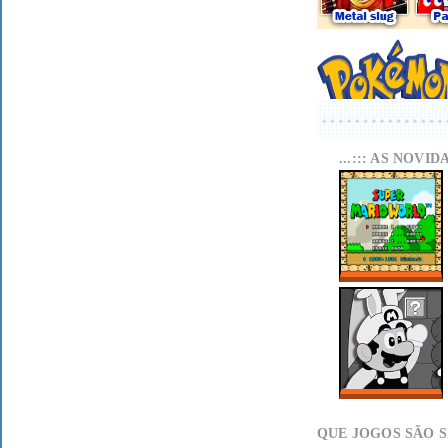
...::: AS NOVI
SUPER MARIO
WORLD SA-1
ONLINE
MARIO LAND
WITHIN ON MIT
SCRATCH
QUE JOGOS SÃO 