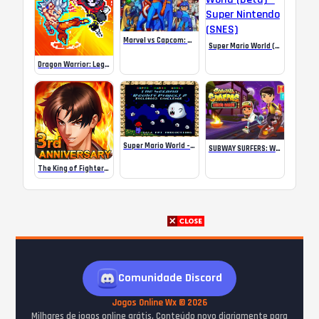
Marvel vs Capcom: Clash of Super Heroes
Super Mario World (Beta) – Super Nintendo (SNES)
Dragon Warrior: Legendary Fighter Battle of God
Super Mario World – The Second Reality Project 2 – Zycloboo’s Challenge
SUBWAY SURFERS: WORLD TOUR HONG KONG
The King of Fighters ’98UM OL MOD
Comunidade Discord
Jogos Online Wx © 2026
Milhares de jogos online grátis. Conteúdo novo diariamente para