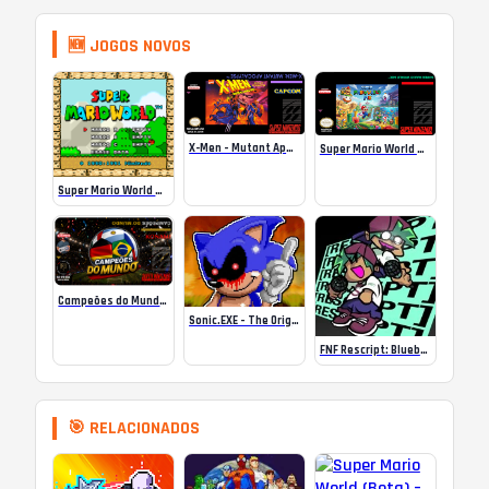
🆕 JOGOS NOVOS
X-Men – Mutant Apocalypse Rebalanced Online
Super Mario World Mix Online
Super Mario World SA-1 Online
Campeões do Mundo (ISS) Online
Sonic.EXE – The Original Game Online
FNF Rescript: Blueballed
🎯 RELACIONADOS