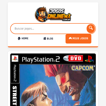
🔍
🏠 HOME
🎮 MEUS JOGOS
📰 BLOG