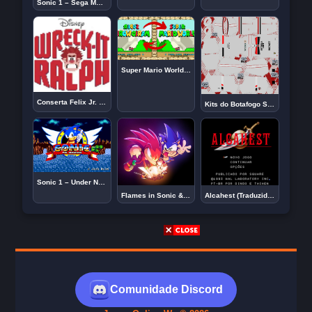
Sonic 1 – Sega Master System – Challenge Mode Hack
Super Mario World! Mas está espelhado.
Conserta Felix Jr. – Detona Ralph
Kits do Botafogo SP para DLS 2024: Estilosos e Únicos!
Sonic 1 – Under Neat By Mildanner
Flames in Sonic & Knuckles
Alcahest (Traduzido em português PT-BR)
Comunidade Discord