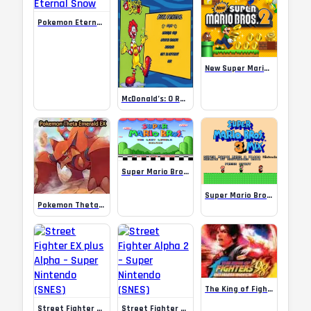
Pokemon Eternal Snow
New Super Mario Bros 2
McDonald’s: O Resgate dos Bichos
Super Mario Bros The Lost Levels Deluxe
Super Mario Bros 3 Mix Game
Pokemon Theta Emerald EX – Fun Game
The King of Fighters 98
Street Fighter EX plus Alpha – Super Nintendo (SNES)
Street Fighter Alpha 2 – Super Nintendo (SNES)