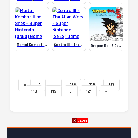
Mortal Kombat II on Snes – Super Nintendo (SNES) Game
Contra III – The Alien Wars – Super Nintendo (SNES) Game
Dragon Ball Z Devolution 2
Paginação
«
1
…
115
116
117
118
119
…
121
»
de
posts