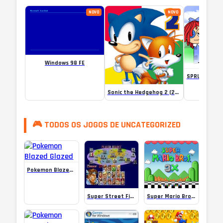
NOVO
NOVO
Windows 98 FE
Sonic the Hedgehog 2 (2013)
🎮 TODOS OS JOGOS DE UNCATEGORIZED
Pokemon Blazed Glazed
Super Street Fighter II: The New Challengers | SNESFUN Play Retro Super Nintendo
Super Mario Bros 3X – Super Nintendo (SNES) Game