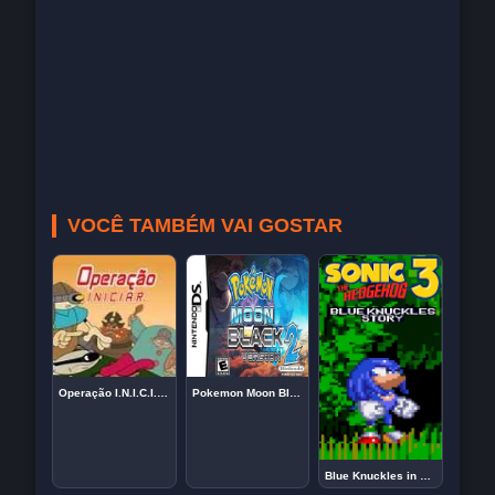
VOCÊ TAMBÉM VAI GOSTAR
Operação I.N.I.C.I.A.R. – KND: A Turma do Bairro
Pokemon Moon Black 2 – NDS
Blue Knuckles in Sonic The Hedgehog 3