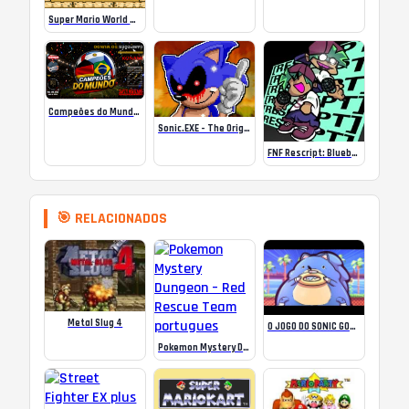
Super Mario World SA-1 Online
Campeões do Mundo (ISS) Online
Sonic.EXE – The Original Game Online
FNF Rescript: Blueballed
🎯 RELACIONADOS
Metal Slug 4
O JOGO DO SONIC GORDO!
Pokemon Mystery Dungeon – Red Rescue Team portugues