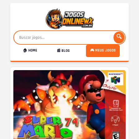
🔍
🏠 HOME
🎮 MEUS JOGOS
📰 BLOG