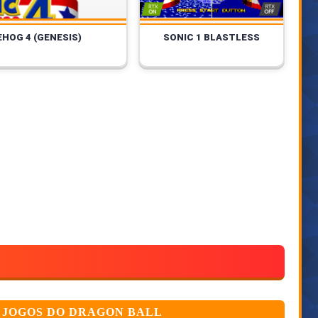
HOG 4 (GENESIS)
SONIC 1 BLASTLESS
JOGOS DO DRAGON BALL