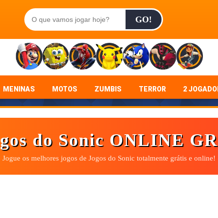
GO!
MENINAS
MOTOS
ZUMBIS
TERROR
2 JOGADO
gos do Sonic ONLINE G
Jogue os melhores jogos de Jogos do Sonic totalmente grátis e online!