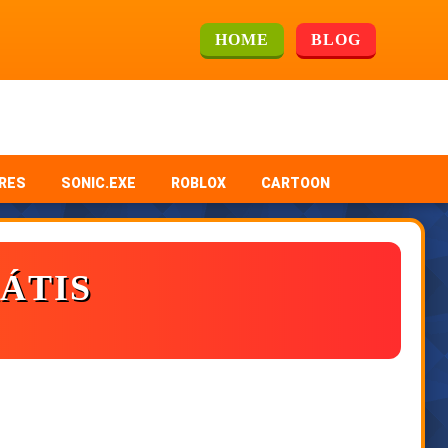
HOME
BLOG
RES
SONIC.EXE
ROBLOX
CARTOON
RÁTIS