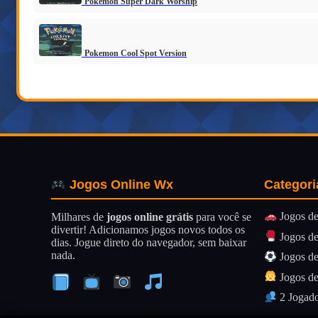
Pokemon Super Dark Worship
Pokemon Cool Spot Version
Categori
Jogos Online Wx
Jogos de
Milhares de
jogos online grátis
para você se
divertir! Adicionamos jogos novos todos os
Jogos de
dias. Jogue direto do navegador, sem baixar
nada.
Jogos de
Jogos d
2 Jogado