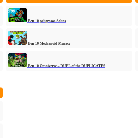
Ben 10 peligrosos Saltos
Ben 10 Mechanoid Menace
Ben 10 Omniverse – DUEL of the DUPLICATES