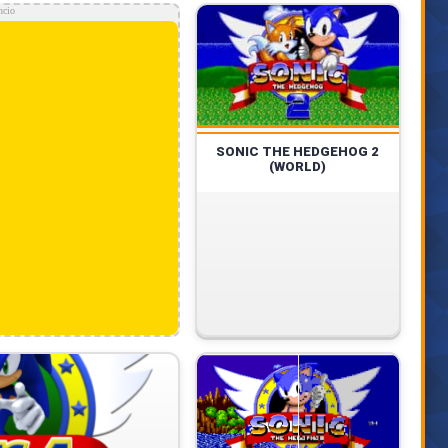
cio
SONIC THE HEDGEHOG 2
(WORLD)