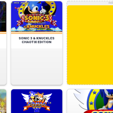
Anún
SONIC 3 & KNUCKLES
CHAOTIX EDITION