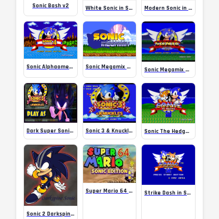
Sonic Bash v2
White Sonic in Sonic & Knuckles
Modern Sonic in Sonic 2
Sonic Alphaomega v1.0 beta
Sonic Megamix 5.0
Sonic Megamix 3.5
Sonic 3 & Knuckles Chaotix Edition
Dark Super Sonic in Sonic 3 & Knuckles
Sonic The Hedgehog 2 (World)
Super Mario 64 Sonic Edition Plus
Strike Dash in Sonic 2 SMS
Sonic 2 Darkspine Sonic