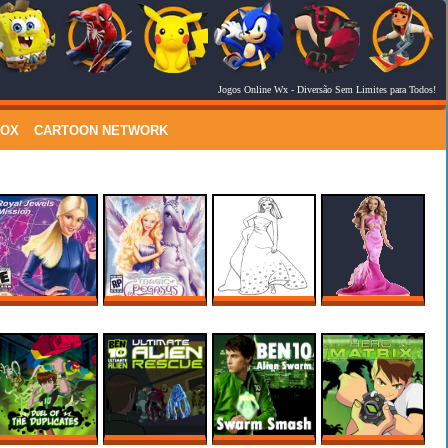
Jogos Online Wx
- Diversão Sem Limites para Todos!
RSS Feed
Comments
LOX
CARTOON NETWORK
SECRET AGENT
BARBIE AND THE
BARBIE DESENHOS
DESENHOS DO
BARBIE – ROYAL
MAGIC OF
LINDOS PARA
BARBIE PARA
JEWELS MISSION
PEGASUS
PINTAR, COLORIR,
COLORIR
IMPRIMIR!
BEN 10 OMNIVERSE
BEN 10 ULTIMATE
BEN 10 ALIEN
BEN 10: HERO