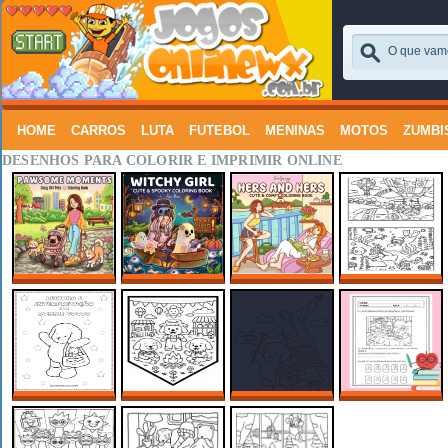
HOME
CARROS
LUTA
FUTEBOL
MENINAS
MOTOS
ZUMBI
DESENHOS PARA COLORIR E IMPRIMIR ONLINE
PAWSOME
WITCHY GIRL
LANÇAMENTO!!!
PARA IMPRIMIR E
MOMENTS
DESENHOS PARA
HERS AND HERS
ENCADERNAR
DESENHOS PARA
COLORIR E
DESNEHOS PARA
BOBBIE GOODS
COLORIR
RELAXAR
COLORIR
CADERNO DE
BOBBIE GOODS DE
E SE FOSSE NO
ATIVIDADES
ATIVIDADES
FESTA JUNINA
BRASIL? BOBBIE
BOBBIE GOODS
LEITURA E
GOODS E O CRISTO
INTERPRETAÇÃO
REDENTOR NO RIO
COM BOBBIE
DE JANEIRO!