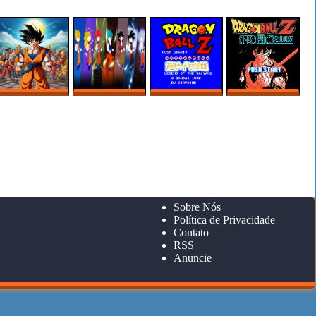
– DUEL OF THE
ALIEN RESCUE
SWARM: SWARM
MATRIX
DUPLICATES
SMASH
DRAGON BALL Z:
STICKMAN DRAGON
DRAGON BALL Z:
DRAGON BALL Z
GOKUU HISHOUDEN
FIGHT
SUPER SAIYA
FIGHTING 2005 (龙
DENSETSU /
珠格斗2005)
DRAGON BALL Z:
LEGEND OF THE
SUPER SAIYAN
Sobre Nós
Política de Privacidade
Contato
RSS
Anuncie