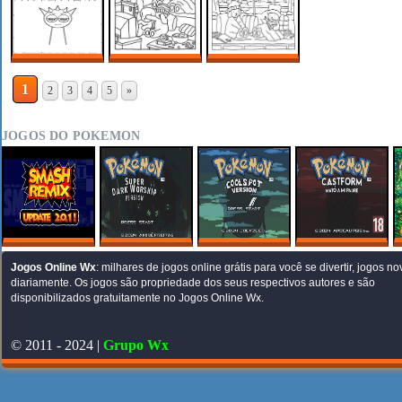
GOODS
PRINTABLE
NOITE DE FILMES
INVERNO
SPRUNKI
BOBBIE GOODS
ACONCHEGANTE
COLORING PAGES
PARA COLORIR
DE BOBBIE GOODS
1
2
3
4
5
»
PARA COLORIR
JOGOS DO POKEMON
SMASH REMIX 2.0.1
POKEMON SUPER
POKEMON COOL
POKEMON
ONLINE
DARK WORSHIP
SPOT VERSION
CASTFORM KILLED
Jogos Online Wx
: milhares de jogos online grátis para você se divertir, jogos n
MY FATHER – FINAL
diariamente. Os jogos são propriedade dos seus respectivos autores e são
disponibilizados gratuitamente no Jogos Online Wx.
© 2011 - 2024 |
Grupo Wx