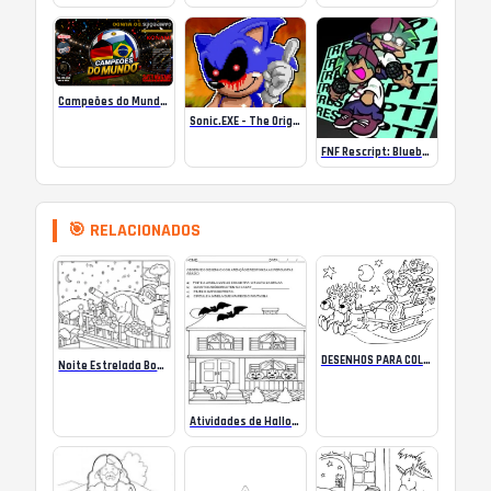
Campeões do Mundo (ISS) Online
Sonic.EXE – The Original Game Online
FNF Rescript: Blueballed
🎯 RELACIONADOS
DESENHOS PARA COLORIR NATAL – 12 PÁGINAS
Noite Estrelada Bobbie Goods para colorir
Atividades de Halloween para imprimir e colorir