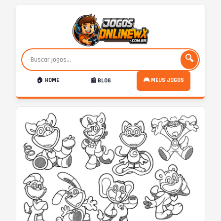
🔍
🏠 HOME
🎮 MEUS JOGOS
📰 BLOG