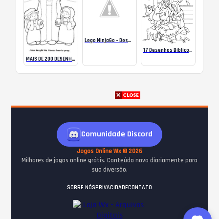
Lego NinjaGo – Desenhos para imprimir pintar e colorir
17 Desenhos Bíblicos Para Imprimir e Colorir
MAIS DE 200 DESENHOS BÍBLICOS PARA COLORIR. TRABALHO COM ENSINO RELIGIOSO
Comunidade Discord
Jogos Online Wx © 2026
Milhares de jogos online grátis. Conteúdo novo diariamente para
sua diversão.
SOBRE NÓS
PRIVACIDADE
CONTATO