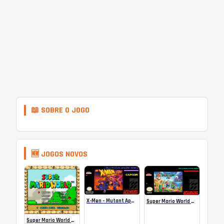
📖 SOBRE O JOGO
🆕 JOGOS NOVOS
X-Men – Mutant Apocalypse Rebalanced Online
Super Mario World Mix Online
Super Mario World SA-1 Online