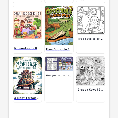
Free cute coloring page
Momentos da Garota: Livro de Colorir
Free Crocodile Coloring Pages
Amigos aconchegantes.: Livro de colorir fofo e confortável com vibrações de Natal para crianças e adultos
Creepy Kawaii Dark Academia Anime coloring pages
A Giant Tortoise Carrying Everything Whimsical Coloring Pages