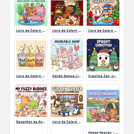
Livro de Colorir de Canto Confortável
Livro de Colorir para Alívio do Estresse Edição Deluxe
Livro de Colorir de Natal Deluxe
Livro de Colorir com Tema de Comida Kawaii
Edição Deluxe Livro de Colorir da Loja Fofa
Creative Zen, Livro de Colorir de Natal Deluxe para Adultos
Desenhos de Animais Fofos, Arte Audaz e Simples para Relaxamento
Livro de Colorir de Inverno Estranho
Hygge Heaven – Livro de Colorir Super Fofo e Divertido para Adultos