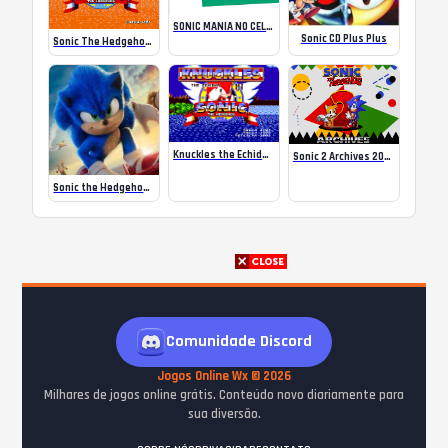
SONIC MANIA NO CELULAR PELA NETFLIX
Sonic CD Plus Plus
Sonic The Hedgehog x10
Knuckles the Echidna in Sonic the Hedgehog
Sonic 2 Archives 2024
Sonic the Hedgehog 2 – Time and Place
Comunidade Discord
Jogos Online Wx © 2026
Milhares de jogos online grátis. Conteúdo novo diariamente para
sua diversão.