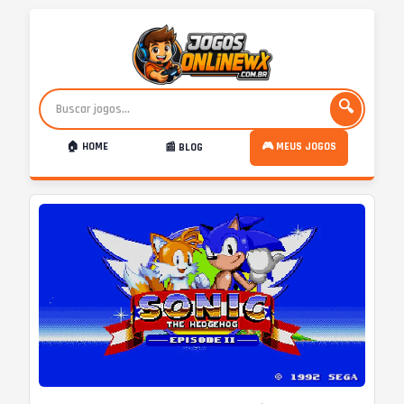
🔍
🏠 HOME
🎮 MEUS JOGOS
📰 BLOG