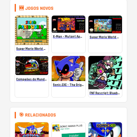
🆕 JOGOS NOVOS
X-Men – Mutant Apocalypse Rebalanced Online
Super Mario World Mix Online
Super Mario World SA-1 Online
Campeões do Mundo (ISS) Online
Sonic.EXE – The Original Game Online
FNF Rescript: Blueballed
🎯 RELACIONADOS