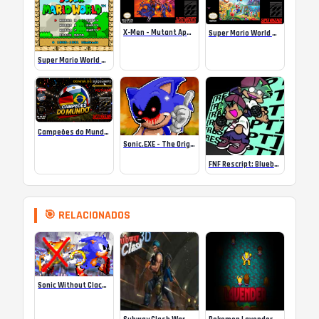
X-Men – Mutant Apocalypse Rebalanced Online
Super Mario World Mix Online
Super Mario World SA-1 Online
Campeões do Mundo (ISS) Online
Sonic.EXE – The Original Game Online
FNF Rescript: Blueballed
🎯 RELACIONADOS
Sonic Without Clackers