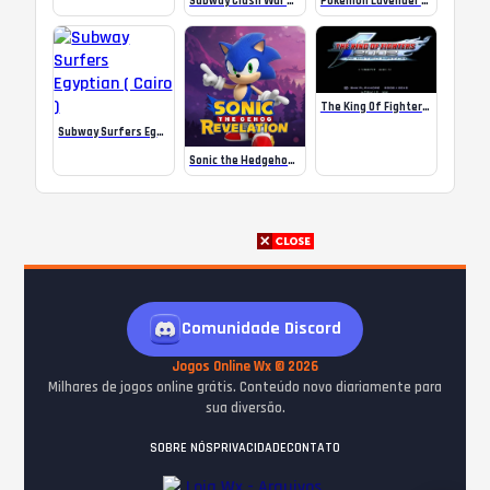
Subway Clash War Multiplayer
Pokemon Lavender ROM
The King Of Fighters 2002 Ultimate Arcade Edition
Subway Surfers Egyptian ( Cairo )
Sonic the Hedgehog: Revelation
Comunidade Discord
Jogos Online Wx © 2026
Milhares de jogos online grátis. Conteúdo novo diariamente para
sua diversão.
SOBRE NÓS
PRIVACIDADE
CONTATO