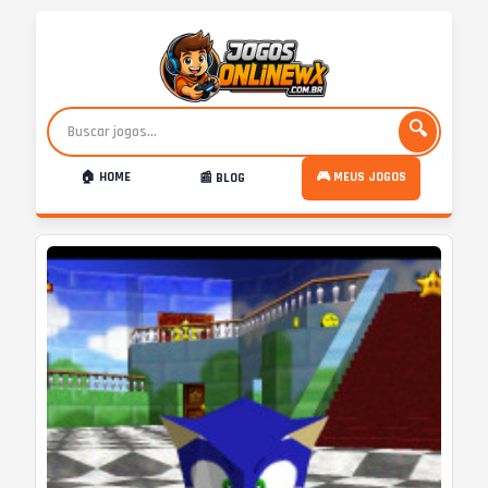
🔍
🏠 HOME
🎮 MEUS JOGOS
📰 BLOG