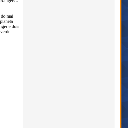
 Rangers -
 do mal
planeta
nger e dois
 verde