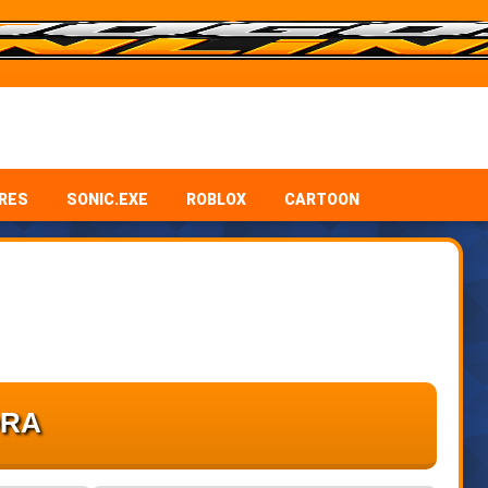
RES
SONIC.EXE
ROBLOX
CARTOON
ORA