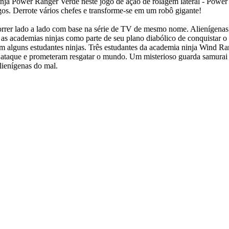
ja Power Ranger Verde neste jogo de ação de rolagem lateral - Power
gos. Derrote vários chefes e transforme-se em um robô gigante!
orrer lado a lado com base na série de TV de mesmo nome. Alienígenas
as academias ninjas como parte de seu plano diabólico de conquistar o 
am alguns estudantes ninjas. Três estudantes da academia ninja Wind Ra
 ataque e prometeram resgatar o mundo. Um misterioso guarda samurai
lienígenas do mal.