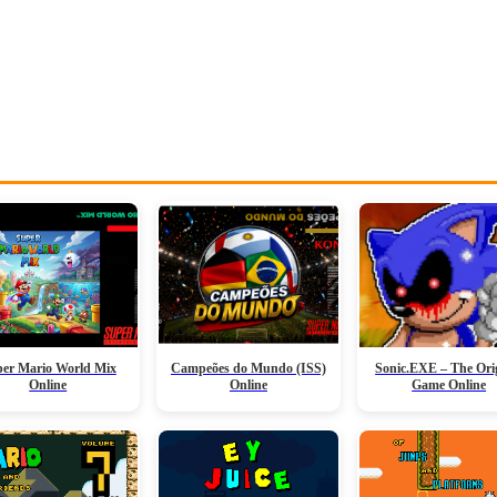
er Mario World Mix
Campeões do Mundo (ISS)
Sonic.EXE – The Ori
Online
Online
Game Online