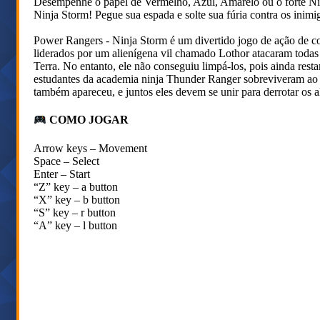
Desempenhe o papel de Vermelho, Azul, Amarelo ou o forte Nin
Ninja Storm! Pegue sua espada e solte sua fúria contra os inimi
Power Rangers - Ninja Storm é um divertido jogo de ação de c
liderados por um alienígena vil chamado Lothor atacaram todas 
Terra. No entanto, ele não conseguiu limpá-los, pois ainda rest
estudantes da academia ninja Thunder Ranger sobreviveram ao
também apareceu, e juntos eles devem se unir para derrotar os a
COMO JOGAR
Arrow keys – Movement
Space – Select
Enter – Start
“Z” key – a button
“X” key – b button
“S” key – r button
“A” key – l button