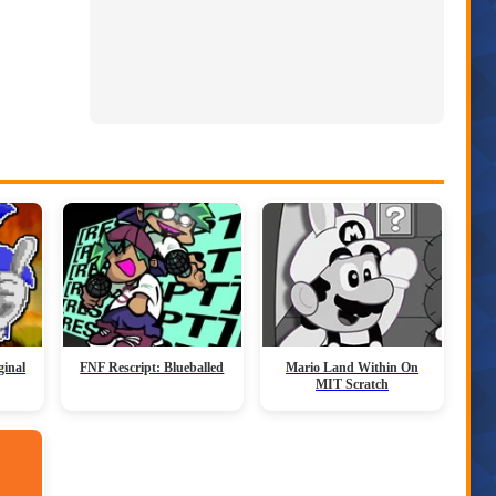
ginal
FNF Rescript: Blueballed
Mario Land Within On
MIT Scratch