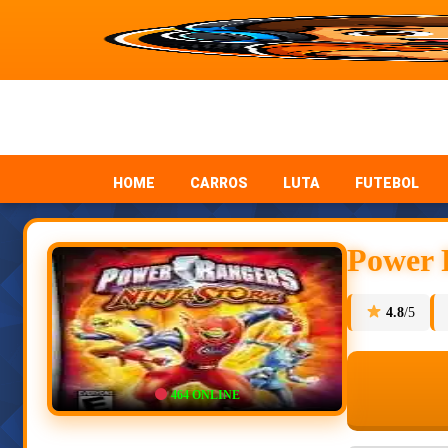
HOME
CARROS
LUTA
FUTEBOL
Power 
4.8
/5
464
ONLINE