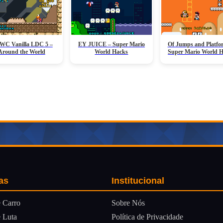
C Vanilla LDC 5 –
EY JUICE – Super Mario
Of Jumps and Platfo
Around the World
World Hacks
Super Mario World 
as
Institucional
Sobre Nós
 Carro
Política de Privacidade
 Luta