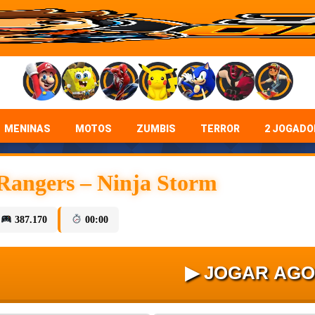
MENINAS
MOTOS
ZUMBIS
TERROR
2 JOGADO
Rangers – Ninja Storm
387.170
00:00
▶ JOGAR AG