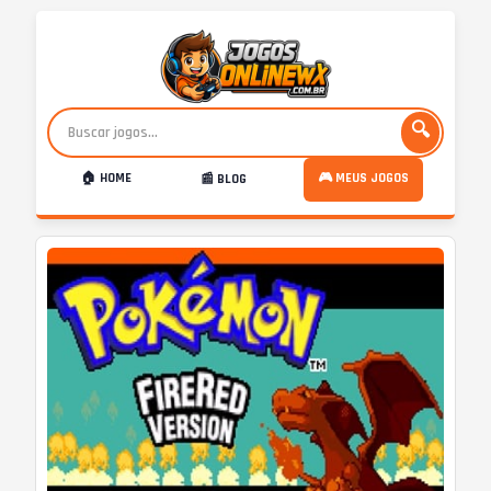
🔍
🏠 HOME
🎮 MEUS JOGOS
📰 BLOG