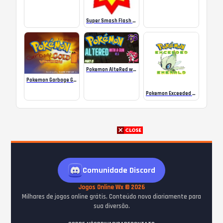
Super Smash Flash 2 para Windows
Pokemon AlteRed with Gun (v2.3)
Pokemon Garbage Gold Deluxe – NDS
Pokemon Exceeded v11.5 – Game Boy Advance
Comunidade Discord
Jogos Online Wx © 2026
Milhares de jogos online grátis. Conteúdo novo diariamente para
sua diversão.