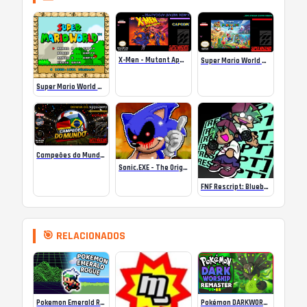
X-Men – Mutant Apocalypse Rebalanced Online
Super Mario World Mix Online
Super Mario World SA-1 Online
Campeões do Mundo (ISS) Online
Sonic.EXE – The Original Game Online
FNF Rescript: Blueballed
🎯 RELACIONADOS
Pokemon Emerald Rogue GBA ROM 2.0.1a
Pokémon DARKWORSHIP Português PT-BR (2023)