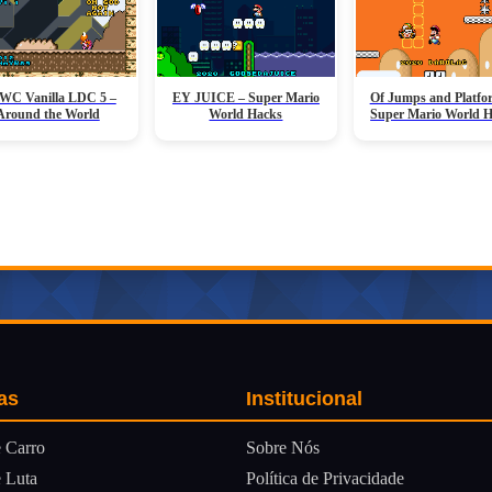
C Vanilla LDC 5 –
EY JUICE – Super Mario
Of Jumps and Platfo
Around the World
World Hacks
Super Mario World 
as
Institucional
Sobre Nós
 Carro
Política de Privacidade
 Luta