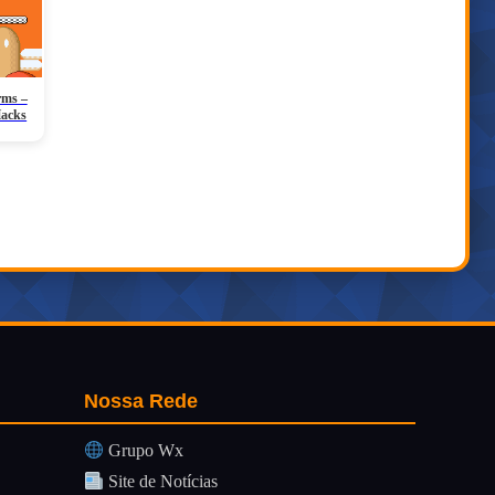
rms –
Hacks
Nossa Rede
Grupo Wx
Site de Notícias