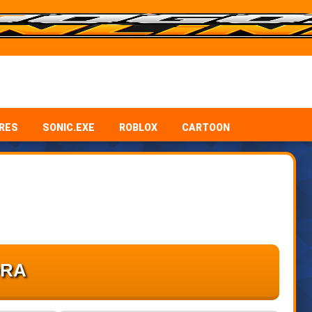
RES
SONIC.EXE
ROBLOX
CARTOON
ORA