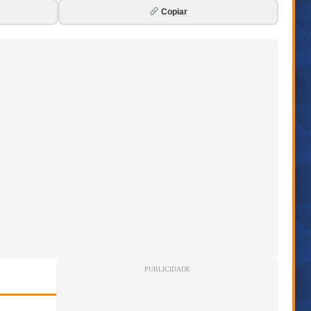
Copiar
PUBLICIDADE