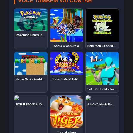
VOCÊ TAMBÉM VAI GOSTAR
Pokémon Emerald++
Sonic & Ashuro 4
Pokemon Exceeded v9.0
Sonic 3 Metal Edition
Kaizo Mario World – Super Nintendo (SNES) Game
1v1.LOL Unblocked Official
BOB ESPONJA: Defenda o Siri Cascudo
A NOVA Hack-Rom mais linda de todas! ( Pokemon )
Jogo do tigre